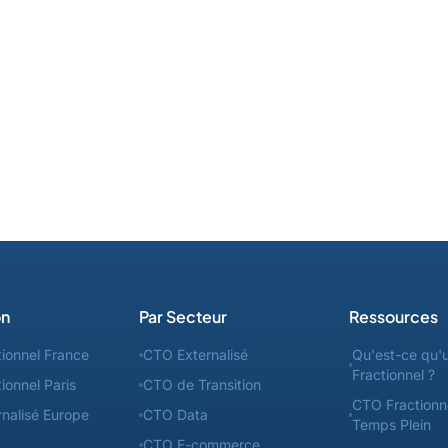
on
Par Secteur
Ressources
ionnel France
CTO Externalisé
Qu'est-ce qu'
Fractionnel ?
ionnel Paris
CTO de Transition
CTO Fractionn
nalisé Europe
CTO Data
Temps Plein
CTO E-commerce