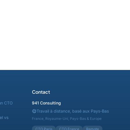
Contact
un CTO
941 Consulting
Travail à distance, basé aux Pays-Bas
el vs
France, Royaume-Uni, Pays-Bas & Europe
CTO Paris
CTO France
Remote