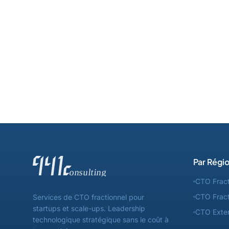
Par Régi
CTO Fract
CTO Fract
Services de CTO fractionnel pour
startups et scale-ups. Leadership
CTO Exter
technologique stratégique sans le coût à