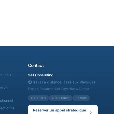
Contact
un CTO
941 Consulting
Travail à distance, basé aux Pays-Bas
el vs
France, Royaume-Uni, Pays-Bas & Europe
CTO Paris
CTO France
Remote
ctionnel
actionnel
Réserver un appel stratégique