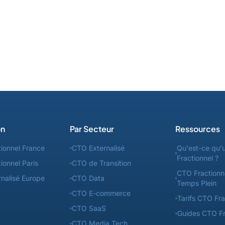
on
Par Secteur
Ressources
ionnel France
CTO Externalisé
Qu'est-ce qu'
Fractionnel ?
ionnel Paris
CTO de Transition
CTO Fractionn
nalisé Europe
CTO Data
Temps Plein
CTO E-commerce
Tarifs CTO Fra
CTO SaaS
Guides CTO Fr
CTO Media Tech