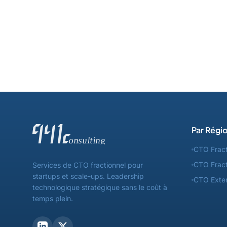
Par Régi
CTO Fract
CTO Fract
Services de CTO fractionnel pour
startups et scale-ups. Leadership
CTO Exter
technologique stratégique sans le coût à
temps plein.