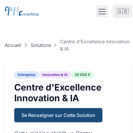
🇬🇧
Open main m
CTO Fractionnel
Centre d'Excellence Innovation
SERVICES CTO
Accueil
Solutions
& IA
CTO Fractionnel France
CTO Externalisé Europe
Entreprise
Innovation & IA
25 000 €
CTO de Transition
Centre d'Excellence
Innovation & IA
Solutions
TOUTES LES CATÉGORIES
Se Renseigner sur Cette Solution
Gain Rapide