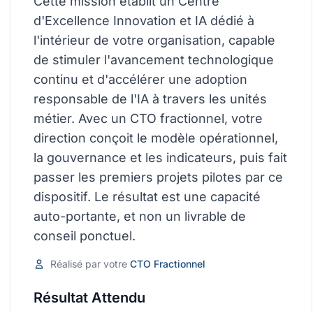
Cette mission établit un Centre
Stratégique
d'Excellence Innovation et IA dédié à
Entreprise
l'intérieur de votre organisation, capable
de stimuler l'avancement technologique
DOMAINES DE SOLUTIONS POPULAIRES
continu et d'accélérer une adoption
Innovation & IA
responsable de l'IA à travers les unités
métier. Avec un CTO fractionnel, votre
Innovation
direction conçoit le modèle opérationnel,
Transformation Digitale
la gouvernance et les indicateurs, puis fait
passer les premiers projets pilotes par ce
Opérations
dispositif. Le résultat est une capacité
auto-portante, et non un livrable de
Voir toutes les solutions
conseil ponctuel.
Forfaits
Réalisé par votre
CTO Fractionnel
Ressources
Résultat Attendu