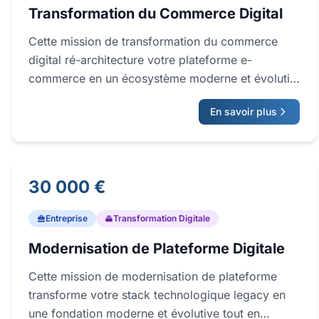
opérationnels et clients.
Transformation du Commerce Digital
Cette mission de transformation du commerce
digital ré-architecture votre plateforme e-
commerce en un écosystème moderne et évolutif,
capable d'offrir des expériences client
En savoir plus
supérieures et de soutenir une croissance
business mesurable. Nous traitons les
performances front-end, l'intégration back-end,
les flux de paiement et de logistique, ainsi que la
30 000 €
couche data et analytics sous-jacente. Le résultat
est un modèle technologique et opérationnel
Entreprise
Transformation Digitale
cohérent, conçu pour accélérer la conversion,
réduire la dette technique et débloquer de
Modernisation de Plateforme Digitale
nouveaux canaux commerciaux.
Cette mission de modernisation de plateforme
transforme votre stack technologique legacy en
une fondation moderne et évolutive tout en