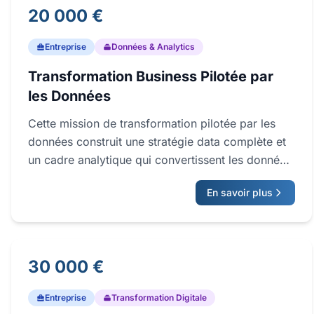
20 000 €
Entreprise
Données & Analytics
Transformation Business Pilotée par
les Données
Cette mission de transformation pilotée par les
données construit une stratégie data complète et
un cadre analytique qui convertissent les données
opérationnelles brutes en insights business
En savoir plus
actionnables. Nous concevons l'architecture data
cible, le modèle de gouvernance et la feuille de
route outillage afin que votre organisation passe
d'un reporting ad-hoc à une analytique prédictive
30 000 €
de qualité décisionnelle. Le résultat est une
fondation cohérente et évolutive, capable de
Entreprise
Transformation Digitale
supporter les cas d'usage commerciaux,