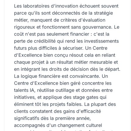
ARTICLES
Les laboratoires d'innovation échouent souvent
parce qu'ils sont déconnectés de la stratégie
Qu'est-ce qu'un CTO fractionné ?
métier, manquent de critères d'évaluation
rigoureux et fonctionnent sans gouvernance. Le
CTO externalisé vs salarié
coût n'est pas seulement financier : c'est la
perte de crédibilité qui rend les investissements
Comment recruter un CTO fractionné
futurs plus difficiles à sécuriser. Un Centre
EXPLICATIONS
d'Excellence bien conçu résout cela en reliant
chaque projet à un résultat métier mesurable et
Les LLM ne pensent pas
en intégrant les droits de décision dès le départ.
La logique financière est convaincante. Un
OUTILS
Centre d'Excellence bien géré concentre les
talents IA, réutilise outillage et données entre
Score TechStack
initiatives, et applique des stage gates qui
Calculateur de Dette Technique
éliminent tôt les projets faibles. La plupart des
clients constatent des gains d'efficacité
FAQ
significatifs dès la première année,
accompagnés d'un changement culturel