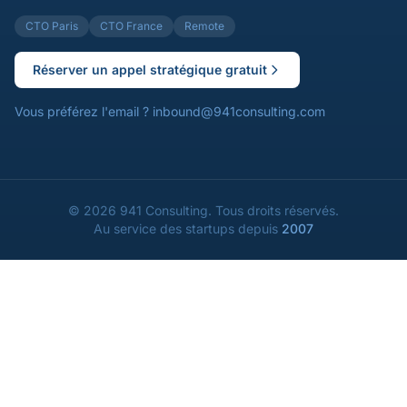
CTO Paris
CTO France
Remote
Réserver un appel stratégique gratuit
Vous préférez l'email ?
inbound@941consulting.com
©
2026
941 Consulting.
Tous droits réservés.
Au service des startups depuis
2007