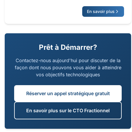
maintenant la continuité business. Nous évaluons
En savoir plus
les charges actuelles, définissons une architecture
cible et concevons une migration par phases qui
limite le risque opérationnel. Le résultat est une
plateforme modernisée capable de soutenir des
releases plus rapides, une meilleure sécurité et les
Prêt à Démarrer?
nouvelles capacités digitales requises sur les trois
à cinq prochaines années.
Contactez-nous aujourd'hui pour discuter de la
façon dont nous pouvons vous aider à atteindre
vos objectifs technologiques
Réserver un appel stratégique gratuit
En savoir plus sur le CTO Fractionnel